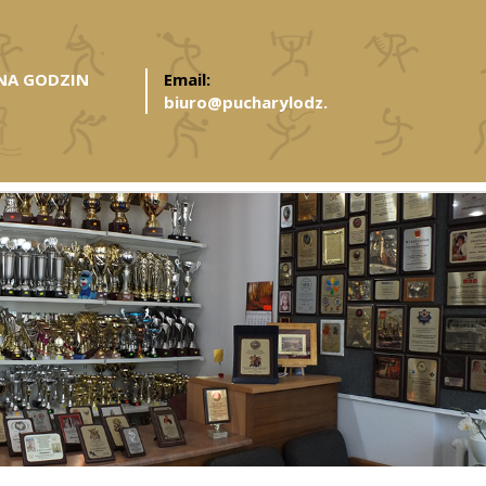
ANA GODZIN
Email:
biuro@pucharylodz.pl